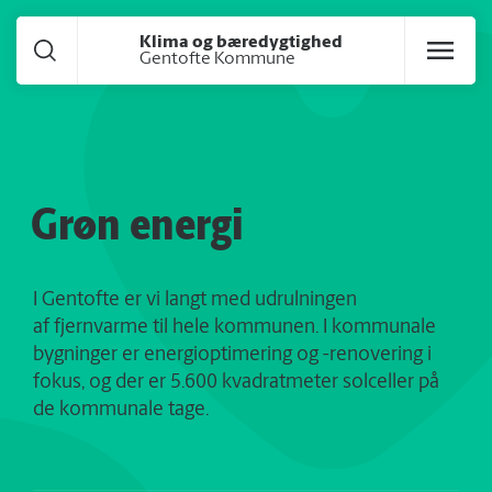
Gå til hoved indhold
Klima og bæredygtighed
Gentofte Kommune
Grøn energi
I Gentofte er vi langt med udrulningen
af fjernvarme til hele kommunen. I kommunale
bygninger er energioptimering og -renovering i
fokus, og der er 5.600 kvadratmeter solceller på
de kommunale tage.