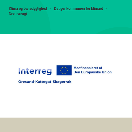
Klima og bæredygtighed
Det gør kommunen for klimaet
Grøn energi